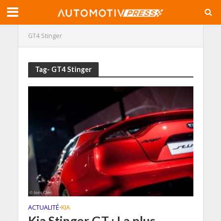
GT4 Stinger
Tag- GT4 Stinger
ACTUALITÉ
KIA
•
Kia Stinger GT : La plus