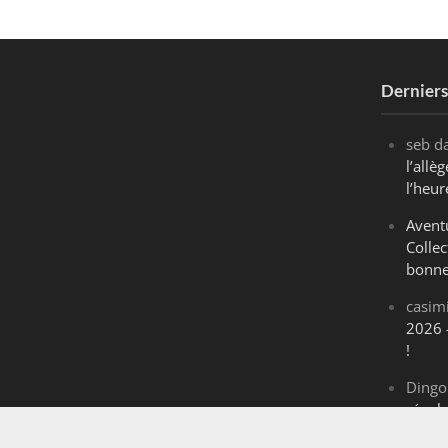
Dernier
seb
d
l’all
l’heur
Avent
Collec
bonne
casim
2026 
!
Dingo
révol
Maran