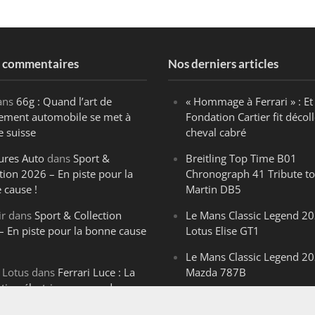
s commentaires
Nos derniers articles
ans
66g : Quand l’art de
« Hommage à Ferrari » : Et 
ègement automobile se met à
Fondation Cartier fit décoll
e suisse
cheval cabré
ures Auto
dans
Sport &
Breitling Top Time B01
tion 2026 – En piste pour la
Chronograph 41 Tribute to
 cause !
Martin DB5
ir
dans
Sport & Collection
Le Mans Classic Legend 20
– En piste pour la bonne cause
Lotus Elise GT1
Le Mans Classic Legend 20
 Lotus
dans
Ferrari Luce : La
Mazda 787B
ution électrique venue de
Le Mans Classic Legend 20
ello
Aston Martin DBR1-2