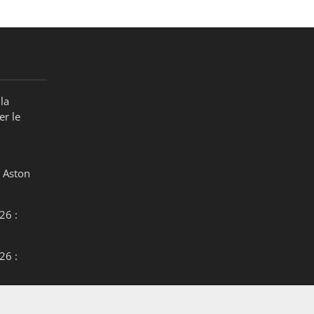
la
er le
 Aston
26 :
26 :
26 :