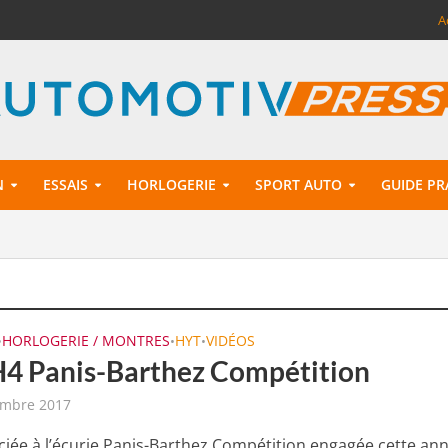
A
N
ESSAIS
HORLOGERIE
SPORT AUTO
GUIDE PR
HORLOGERIE / MONTRES
HYT
VIDÉOS
•
•
•
4 Panis-Barthez Compétition
embre 2017
ciée à l’écurie Panis-Barthez Compétition engagée cette an