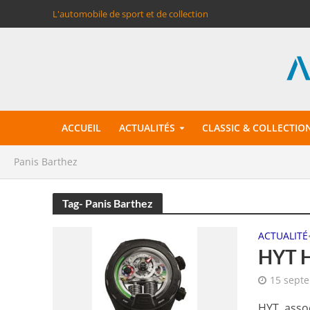
L'automobile de sport et de collection
ACCUEIL
ACTUALITÉS
CLASSIC & COLLECTIO
Panis Barthez
Tag- Panis Barthez
ACTUALITÉ
HYT H
15 sept
HYT, asso