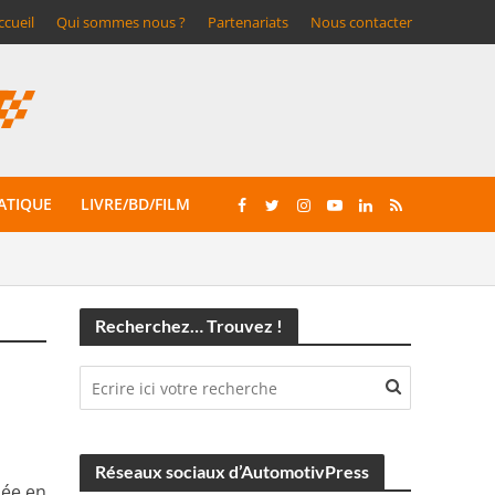
ccueil
Qui sommes nous ?
Partenariats
Nous contacter
ATIQUE
LIVRE/BD/FILM
Recherchez… Trouvez !
Réseaux sociaux d’AutomotivPress
née en