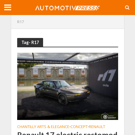
R17
Tag- R17
CHANTILLY ARTS & ELEGANCE
CONCEPT
RENAULT
•
•
Renault 17 electric restomod