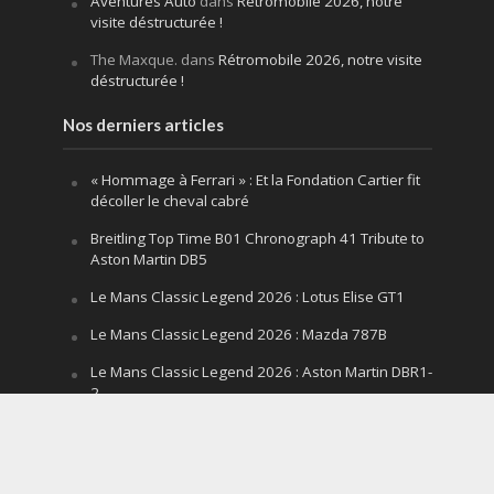
Aventures Auto
dans
Rétromobile 2026, notre
visite déstructurée !
The Maxque.
dans
Rétromobile 2026, notre visite
déstructurée !
Nos derniers articles
« Hommage à Ferrari » : Et la Fondation Cartier fit
décoller le cheval cabré
Breitling Top Time B01 Chronograph 41 Tribute to
Aston Martin DB5
Le Mans Classic Legend 2026 : Lotus Elise GT1
Le Mans Classic Legend 2026 : Mazda 787B
Le Mans Classic Legend 2026 : Aston Martin DBR1-
2
Festival of Speed Goodwood 2026 : la leçon
silencieuse d’un V12 qui hurle
Le Mans Classic Legend 2026 : la fin d’un mythe,