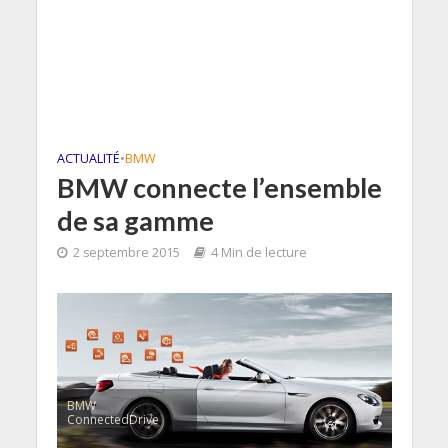
ACTUALITÉ
•
BMW
BMW connecte l’ensemble
de sa gamme
2 septembre 2015
4 Min de lecture
BMW
ConnectedDrive