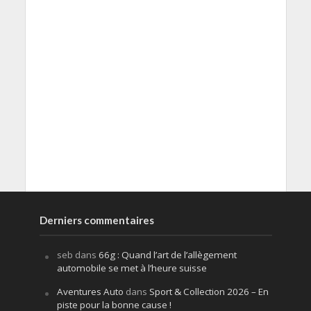
Derniers commentaires
seb
dans
66g : Quand l’art de l’allègement
automobile se met à l’heure suisse
Aventures Auto
dans
Sport & Collection 2026 – En
piste pour la bonne cause !