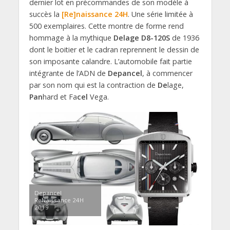
dernier lot en précommandes de son modèle à
succès la
[Re]naissance 24H
. Une série limitée à
500 exemplaires. Cette montre de forme rend
hommage à la mythique
Delage D8-120S
de 1936
dont le boitier et le cadran reprennent le dessin de
son imposante calandre. L’automobile fait partie
intégrante de l’ADN de
Depancel
, à commencer
par son nom qui est la contraction de
De
lage,
Pan
hard et Fa
cel
Vega.
Depancel
ReNaissance 24H
2019