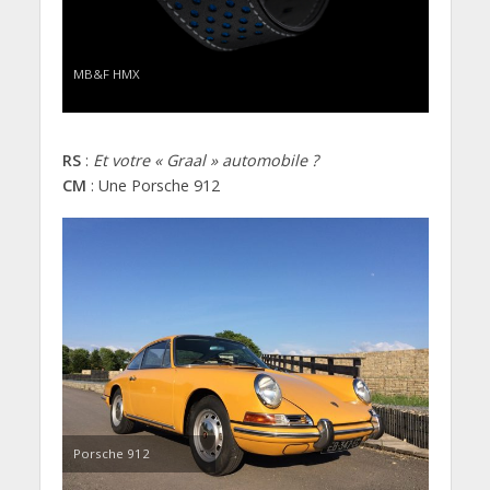
MB&F HMX
RS
:
Et votre « Graal » automobile ?
CM
: Une Porsche 912
Porsche 912