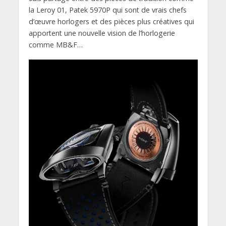
la Leroy 01, Patek 5970P qui sont de vrais chefs
d’œuvre horlogers et des pièces plus créatives qui
apportent une nouvelle vision de l’horlogerie
comme MB&F…