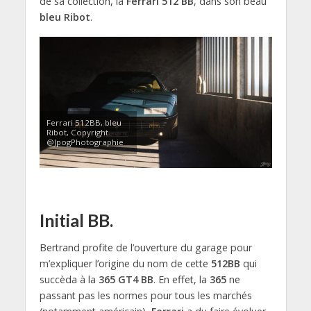
de sa collection, la
Ferrari 512 BB
, dans son beau
bleu Ribot
.
Ferrari 512BB, bleu
Ribot, Copyright
@JpogPhotographie
Initial BB.
Bertrand profite de l’ouverture du garage pour
m’expliquer l’origine du nom de cette
512BB
qui
succèda à la
365 GT4 BB
. En effet, la
365
ne
passant pas les normes pour tous les marchés