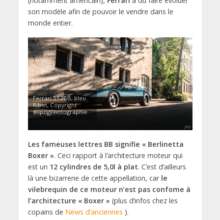
(notamment américain),
Ferrari
a du faire évoluer
son modèle afin de pouvoir le vendre dans le
monde entier.
Ferrari 512BB, bleu
Ribot, Copyright
@JpogPhotographie
Les fameuses lettres BB signifie « Berlinetta
Boxer »
. Ceci rapport à l’architecture moteur qui
est un
12 cylindres de 5,0l à plat
. C’est d’ailleurs
là une bizarrerie de cette appellation, car
le
vilebrequin de ce moteur n’est pas confome à
l’architecture « Boxer »
(plus d’infos chez les
copains de
News d’anciennes
).