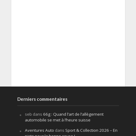
Derniers commentaires
seb
dans
66g : Quand l’art de l’allègement
automobile se met à l’heure suisse
Aventures Auto
dans
Sport & Collection 2026 – En
piste pour la bonne cause !