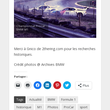
Championnat Procar
BMW M1
Merci à Gnico de 2thering.com pour les recherches
historiques.
Crédit photos @ Archives BMW
Partager :
C
C
C
C
C
C
Plus
l
l
l
l
l
l
i
i
i
i
i
i
q
q
q
q
q
q
u
u
u
u
u
u
Tags
Actualité
BMW
Formule 1
e
e
e
e
e
e
r
r
z
z
z
z
p
p
p
p
p
p
historique
M1
Photos
ProCar
sport