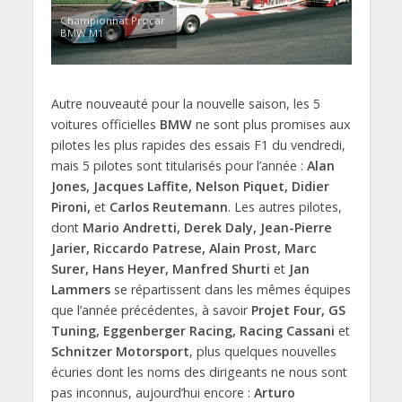
Championnat Procar
BMW M1
Autre nouveauté pour la nouvelle saison, les 5
voitures officielles
BMW
ne sont plus promises aux
pilotes les plus rapides des essais F1 du vendredi,
mais 5 pilotes sont titularisés pour l’année :
Alan
Jones, Jacques Laffite, Nelson Piquet, Didier
Pironi,
et
Carlos Reutemann
. Les autres pilotes,
dont
Mario Andretti, Derek Daly, Jean-Pierre
Jarier, Riccardo Patrese, Alain Prost, Marc
Surer, Hans Heyer, Manfred Shurti
et
Jan
Lammers
se répartissent dans les mêmes équipes
que l’année précédentes, à savoir
Projet Four, GS
Tuning, Eggenberger Racing, Racing Cassani
et
Schnitzer Motorsport
, plus quelques nouvelles
écuries dont les noms des dirigeants ne nous sont
pas inconnus, aujourd’hui encore :
Arturo