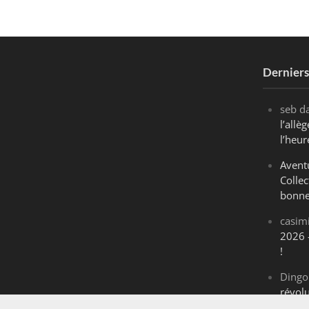
Dernier
seb
d
l’all
l’heur
Avent
Collec
bonne
casim
2026 
!
Dingo
révol
Maran