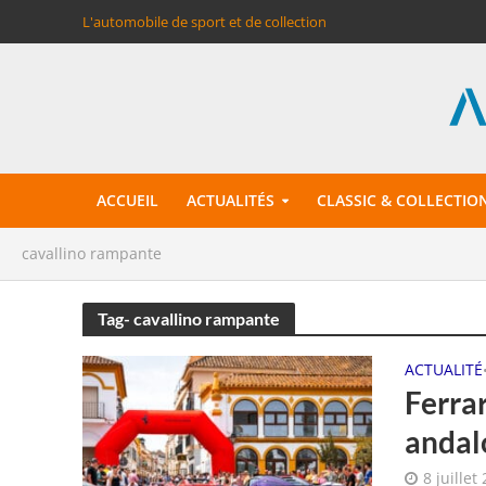
L'automobile de sport et de collection
ACCUEIL
ACTUALITÉS
CLASSIC & COLLECTIO
cavallino rampante
Tag- cavallino rampante
ACTUALITÉ
Ferrar
andal
8 juillet