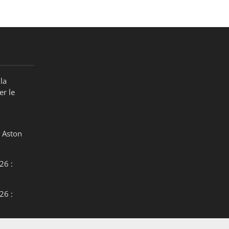
la
er le
 Aston
26 :
26 :
26 :