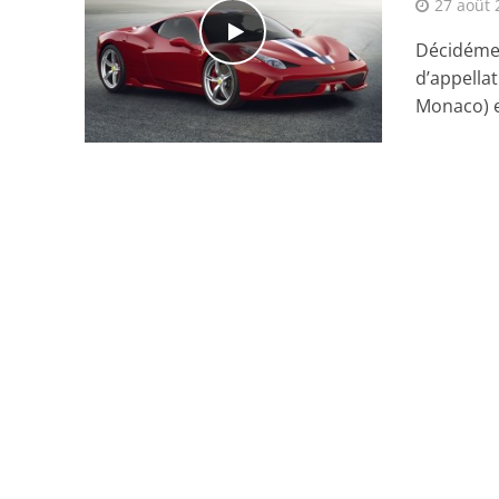
27 août 
Décidémen
d’appella
Monaco) et