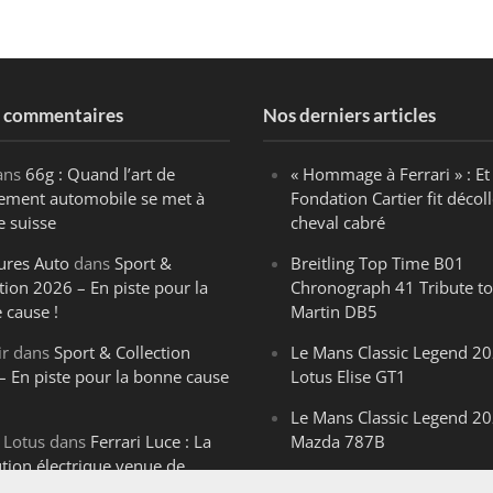
s commentaires
Nos derniers articles
ans
66g : Quand l’art de
« Hommage à Ferrari » : Et 
ègement automobile se met à
Fondation Cartier fit décoll
e suisse
cheval cabré
ures Auto
dans
Sport &
Breitling Top Time B01
tion 2026 – En piste pour la
Chronograph 41 Tribute to
 cause !
Martin DB5
ir
dans
Sport & Collection
Le Mans Classic Legend 20
– En piste pour la bonne cause
Lotus Elise GT1
Le Mans Classic Legend 20
 Lotus
dans
Ferrari Luce : La
Mazda 787B
ution électrique venue de
Le Mans Classic Legend 20
ello