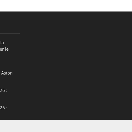
la
er le
 Aston
26 :
26 :
26 :