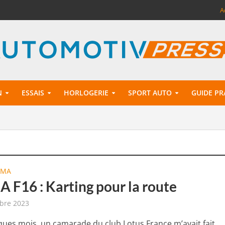
A
N
ESSAIS
HORLOGERIE
SPORT AUTO
GUIDE PR
CMA
 F16 : Karting pour la route
bre 2023
elques mois, un camarade du club Lotus France m’avait fait