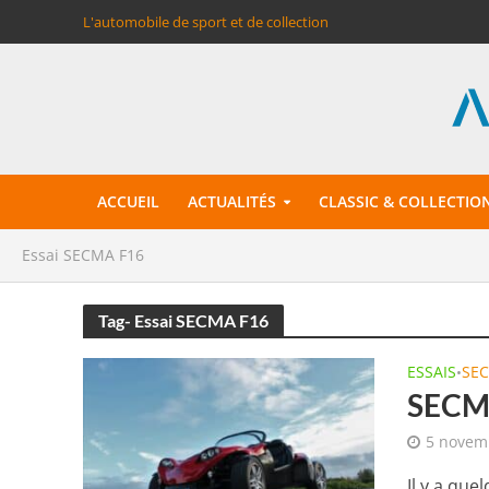
L'automobile de sport et de collection
ACCUEIL
ACTUALITÉS
CLASSIC & COLLECTIO
Essai SECMA F16
Tag- Essai SECMA F16
ESSAIS
SE
•
SECMA
5 novem
Il y a qu