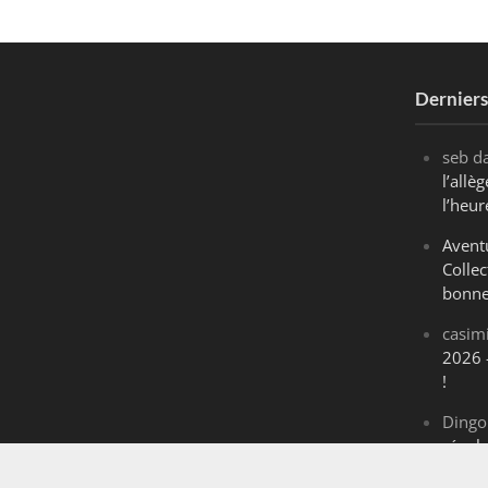
Dernier
seb
d
l’all
l’heur
Avent
Collec
bonne
casim
2026 
!
Dingo
révol
Maran