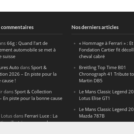
s commentaires
Nos derniers articles
ans
66g : Quand l’art de
« Hommage à Ferrari » : Et 
ègement automobile se met à
Fondation Cartier fit décoll
e suisse
cheval cabré
ures Auto
dans
Sport &
Breitling Top Time B01
tion 2026 – En piste pour la
Chronograph 41 Tribute to
 cause !
Martin DB5
ir
dans
Sport & Collection
Le Mans Classic Legend 20
– En piste pour la bonne cause
Lotus Elise GT1
Le Mans Classic Legend 20
 Lotus
dans
Ferrari Luce : La
Mazda 787B
ution électrique venue de
Le Mans Classic Legend 20
ello
Aston Martin DBR1-2