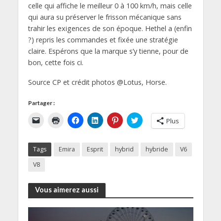
celle qui affiche le meilleur 0 à 100 km/h, mais celle
qui aura su préserver le frisson mécanique sans
trahir les exigences de son époque. Hethel a (enfin
?) repris les commandes et fixée une stratégie
claire. Espérons que la marque s’y tienne, pour de
bon, cette fois ci.
Source CP et crédit photos @Lotus, Horse.
Partager :
C
C
C
C
C
C
Plus
l
l
l
l
l
l
i
i
i
i
i
i
q
q
q
q
q
q
u
u
u
u
u
u
Tags
Emira
Esprit
hybrid
hybride
V6
e
e
e
e
e
e
r
r
z
z
z
z
p
p
p
p
p
p
V8
o
o
o
o
o
o
u
u
u
u
u
u
r
r
r
r
r
r
e
i
p
p
p
p
Vous aimerez aussi
n
m
a
a
a
a
v
p
r
r
r
r
o
r
t
t
t
t
y
i
a
a
a
a