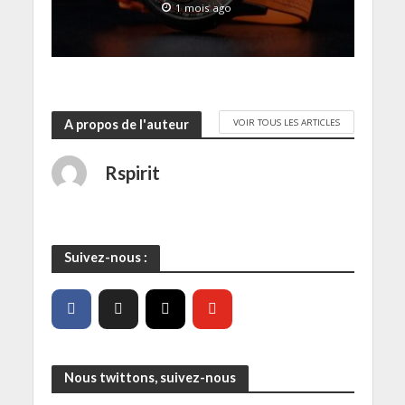
t
1 mois ago
r
e
)
VOIR TOUS LES ARTICLES
A propos de l'auteur
Rspirit
Suivez-nous :
Nous twittons, suivez-nous