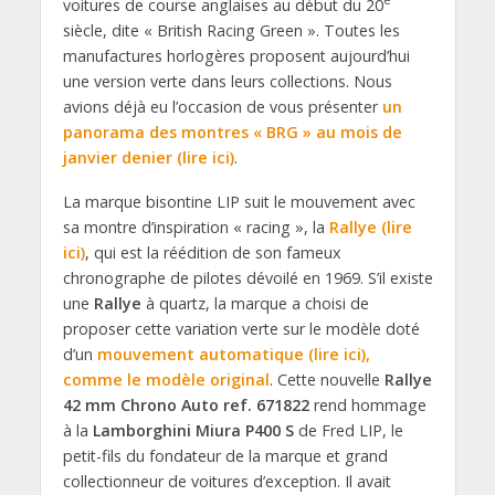
e
voitures de course anglaises au début du 20
siècle, dite « British Racing Green ». Toutes les
manufactures horlogères proposent aujourd’hui
une version verte dans leurs collections. Nous
avions déjà eu l’occasion de vous présenter
un
panorama des montres « BRG » au mois de
janvier denier (lire ici)
.
La marque bisontine LIP suit le mouvement avec
sa montre d’inspiration « racing », la
Rallye (lire
ici)
, qui est la réédition de son fameux
chronographe de pilotes dévoilé en 1969. S’il existe
une
Rallye
à quartz, la marque a choisi de
proposer cette variation verte sur le modèle doté
d’un
mouvement automatique (lire ici),
comme le modèle original
. Cette nouvelle
Rallye
42 mm Chrono Auto
ref. 671822
rend hommage
à la
Lamborghini Miura P400 S
de Fred LIP, le
petit-fils du fondateur de la marque et grand
collectionneur de voitures d’exception. Il avait