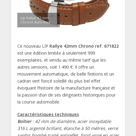
Lip Rallye 42 mm
Chrono Auto Vert
Ce nouveau LIP
Rallye 42mm Chrono
ref. 671822
est une édition limitée à seulement 999
exemplaires, et vendu au même tarif que les
autres versions, soit 1.490 €. Il offre un
mouvement automatique, de belle finitions et un
cadran vert foncé soleillé du plus bel effet
évoquant l’histoire de la manufacture française et
la passion d’un de ses dirigeants historiques pour
la course automobile.
Caractéristiques techniques
Boîtier
: 42 mm de diamètre, acier inoxydable
316 L argenté brillant
,
étanche à 50 mètres,
verre
saphir bombé traité antireflet
, f
ond vissé en acier