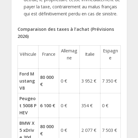
payer la taxe, contrairement au malus français
qui est définitivement perdu en cas de sinistre.
Comparaison des taxes à l’achat (Prévisions
2026)
Allemag
Espagn
Véhicule
France
Italie
ne
e
Ford M
80 000
ustang
0 €
3 952 €
7 350 €
€
V8
Peugeo
t 5008 P
6 100 €
0 €
354 €
0 €
HEV
BMW X
80 000
5 xDriv
0 €
2 077 €
7 503 €
€
e 30d