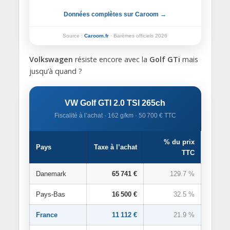
Données complètes sur Caroom →
Source :
Caroom.fr
· Barèmes officiels 2026
Volkswagen
résiste encore avec la
Golf GTi
mais
jusqu’à quand ?
VW Golf GTI 2.0 TSI 265ch
Fiscalité à l’achat · 162 g/km · 50 700 € TTC
% du prix
Pays
Taxe à l’achat
TTC
Danemark
65 741 €
129.7 %
Pays-Bas
16 500 €
32.5 %
France
11 112 €
21.9 %