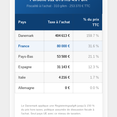
Fiscalité à l’achat · 310 g/km · 253 370 € TTC
% du prix
Pays
Taxe à l’achat
TTC
Danemark
404 613 €
159.7 %
France
80 000 €
31.6 %
Pays-Bas
53 500 €
21.1 %
Espagne
31 143 €
12.3 %
Italie
4 216 €
1.7 %
Allemagne
0 €
0.0 %
Le Danemark applique une Registreringsafgift jusqu’à 150 %
du prix hors taxes, politique assumée de dissuasion fiscale à
l’achat. Seul pays UE avec ce niveau de taxation.