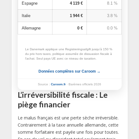
Espagne
4 119 €
8.1 %
Italie
1 944 €
3.8 %
Allemagne
0 €
0.0 %
Le Danemark applique une Registreringsafgift jusqu’à 150 %
du prix hors taxes, politique assumée de dissuasion fiscale à
l’achat. Seul pays UE avec ce niveau de taxation.
Données complètes sur Caroom →
Source :
Caroom.fr
· Barèmes officiels 2026
L’irréversibilité fiscale : Le
piège financier
Le malus français est une perte sèche irréversible.
Contrairement à la taxe annuelle allemande, cette
somme forfaitaire est payée une fois pour toutes.