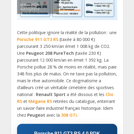
Malus 2026 –
Autosphère
Cette politique ignore la réalité de la pollution : une
Porsche 911 GT3 RS
(taxée à 80 000 €)
parcourant 3 250 km/an émet 1 008 kg de CO2.
Une
Peugeot 208 PureTech
(taxée 230 €)
parcourant 12 000 km/an en émet 1 392 kg. La
Porsche pollue 28 % de moins en réalité, mais paie
348 fois plus de malus. On ne taxe pas la pollution,
mais le rêve automobile. Ce dogmatisme a
d’ailleurs créé un véritable cimetière des sportives
national :
Renault Sport
a été dissous et les
Clio
RS
et
Mégane RS
retirées du catalogue, enterrant
un savoir-faire industriel français historique. Idem
chez
Peugeot
avec la
308 GTi
.
Porsche 911 GT3 RS 4.0 PDK