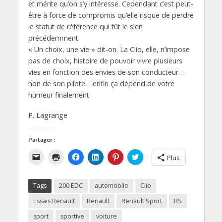
et mérite qu’on s’y intéresse. Cependant c’est peut-
être à force de compromis qu’elle risque de perdre
le statut de référence qui fût le sien
précédemment.
« Un choix, une vie » dit-on. La Clio, elle, n’impose
pas de choix, histoire de pouvoir vivre plusieurs
vies en fonction des envies de son conducteur…
non de son pilote… enfin ça dépend de votre
humeur finalement.
P. Lagrange
Partager :
C
C
C
C
C
C
Plus
l
l
l
l
l
l
i
i
i
i
i
i
q
q
q
q
q
q
u
u
u
u
u
u
Tags
200 EDC
automobile
Clio
e
e
e
e
e
e
r
r
z
z
z
z
p
p
p
p
p
p
Essais Renault
Renault
Renault Sport
RS
o
o
o
o
o
o
u
u
u
u
u
u
sport
sportive
voiture
r
r
r
r
r
r