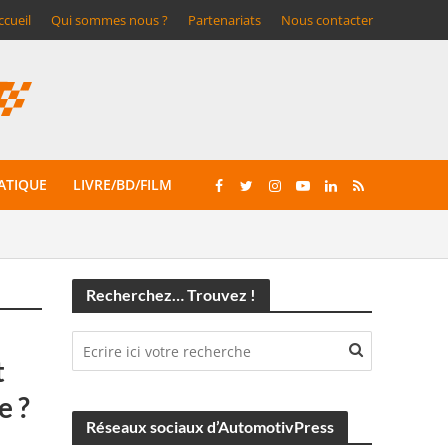
ccueil
Qui sommes nous ?
Partenariats
Nous contacter
ATIQUE
LIVRE/BD/FILM
Recherchez… Trouvez !
t
e ?
Réseaux sociaux d’AutomotivPress