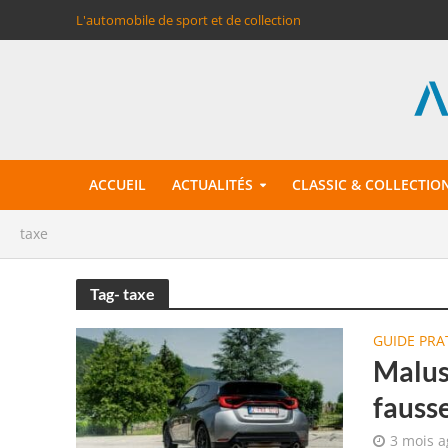
L'automobile de sport et de collection
ACCUEIL
ACTUALITÉS
CLASSIC & COLLECTIO
taxe
Tag- taxe
GUIDE PRA
Malus
fausse
3 mois a