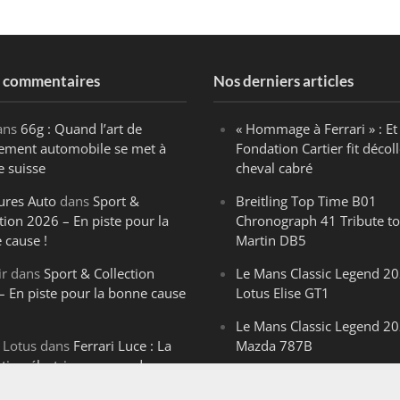
s commentaires
Nos derniers articles
ans
66g : Quand l’art de
« Hommage à Ferrari » : Et 
ègement automobile se met à
Fondation Cartier fit décoll
e suisse
cheval cabré
ures Auto
dans
Sport &
Breitling Top Time B01
tion 2026 – En piste pour la
Chronograph 41 Tribute to
 cause !
Martin DB5
ir
dans
Sport & Collection
Le Mans Classic Legend 20
– En piste pour la bonne cause
Lotus Elise GT1
Le Mans Classic Legend 20
 Lotus
dans
Ferrari Luce : La
Mazda 787B
ution électrique venue de
Le Mans Classic Legend 20
ello
Aston Martin DBR1-2