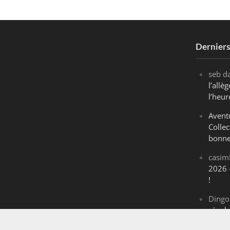
Dernier
seb
d
l’all
l’heur
Avent
Collec
bonne
casim
2026 
!
Dingo
révol
Maran