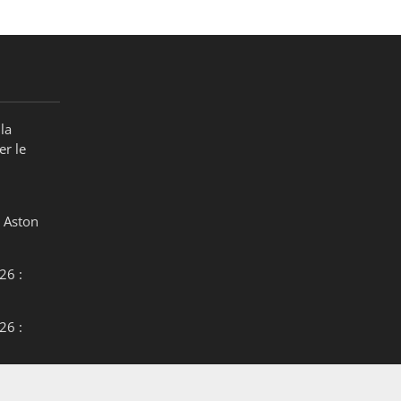
la
er le
 Aston
26 :
26 :
26 :