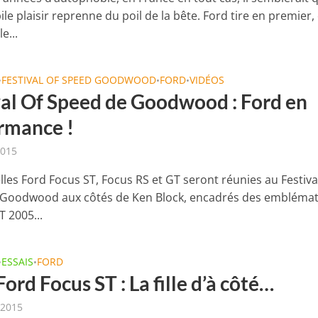
le plaisir reprenne du poil de la bête. Ford tire en premier, 
e...
FESTIVAL OF SPEED GOODWOOD
FORD
VIDÉOS
•
•
•
val Of Speed de Goodwood : Ford en
rmance !
2015
lles Ford Focus ST, Focus RS et GT seront réunies au Festiva
Goodwood aux côtés de Ken Block, encadrés des embléma
T 2005...
ESSAIS
FORD
•
•
Ford Focus ST : La fille d’à côté…
 2015