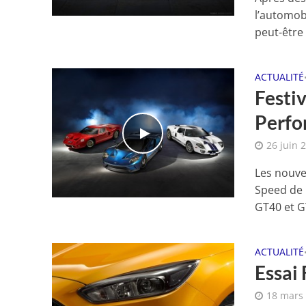
l’automobi
peut-être l
ACTUALITÉ
Festi
Perfo
26 juin 
Les nouve
Speed de 
GT40 et G
ACTUALITÉ
Essai 
18 mars