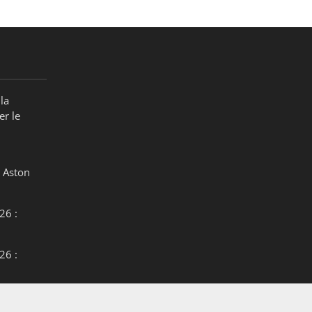
la
er le
 Aston
26 :
26 :
26 :