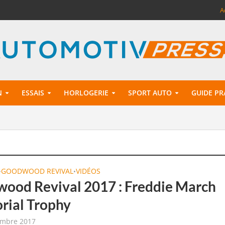
A
N
ESSAIS
HORLOGERIE
SPORT AUTO
GUIDE PR
GOODWOOD REVIVAL
VIDÉOS
•
•
ood Revival 2017 : Freddie March
ial Trophy
embre 2017