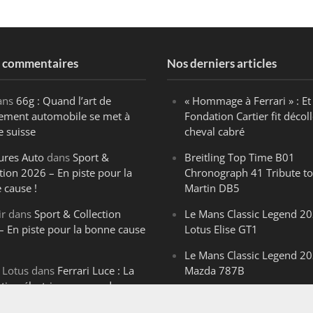
s commentaires
Nos derniers articles
ans
66g : Quand l’art de
« Hommage à Ferrari » : Et 
ègement automobile se met à
Fondation Cartier fit décoll
e suisse
cheval cabré
ures Auto
dans
Sport &
Breitling Top Time B01
tion 2026 – En piste pour la
Chronograph 41 Tribute to
 cause !
Martin DB5
ir
dans
Sport & Collection
Le Mans Classic Legend 20
– En piste pour la bonne cause
Lotus Elise GT1
Le Mans Classic Legend 20
 Lotus
dans
Ferrari Luce : La
Mazda 787B
ution électrique venue de
Le Mans Classic Legend 20
ello
Aston Martin DBR1-2