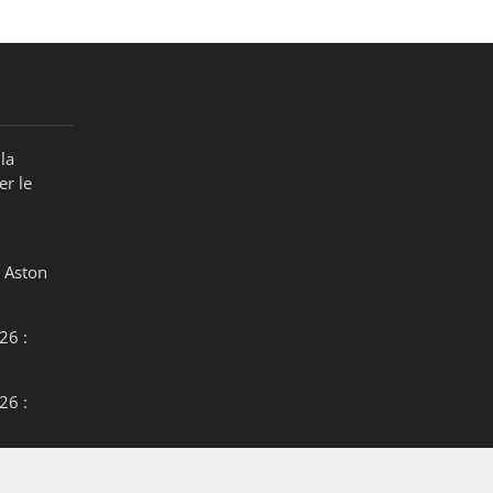
la
er le
 Aston
26 :
26 :
26 :