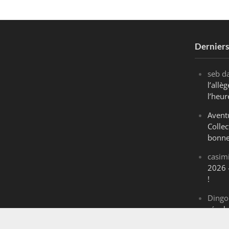
Dernier
seb
d
l’all
l’heur
Avent
Collec
bonne
casim
2026 
!
Dingo
révol
Maran