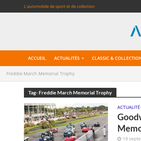
L'automobile de sport et de collection
ACCUEIL
ACTUALITÉS
CLASSIC & COLLECTIO
Freddie March Memorial Trophy
Tag- Freddie March Memorial Trophy
ACTUALITÉ
Goodw
Memor
19 sept