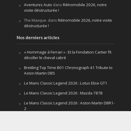
Aventures Auto
dans
Rétromobile 2026, notre
visite déstructurée !
The Maxque.
dans
Rétromobile 2026, notre visite
déstructurée !
Nos derniers articles
« Hommage à Ferrari » : Et la Fondation Cartier fit
décoller le cheval cabré
Breitling Top Time B01 Chronograph 41 Tribute to
Aston Martin DB5
Le Mans Classic Legend 2026 : Lotus Elise GT1
Le Mans Classic Legend 2026 : Mazda 787B
Le Mans Classic Legend 2026 : Aston Martin DBR1-
2
Festival of Speed Goodwood 2026 : la leçon
silencieuse d’un V12 qui hurle