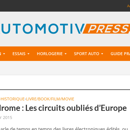
A
N
ESSAIS
HORLOGERIE
SPORT AUTO
GUIDE PR
HISTORIQUE
LIVRE/BOOK/FILM/MOVIE
•
•
rome : Les circuits oubliés d’Europe
er 2015
arle de temps en temps des livres électroniques édités, ou