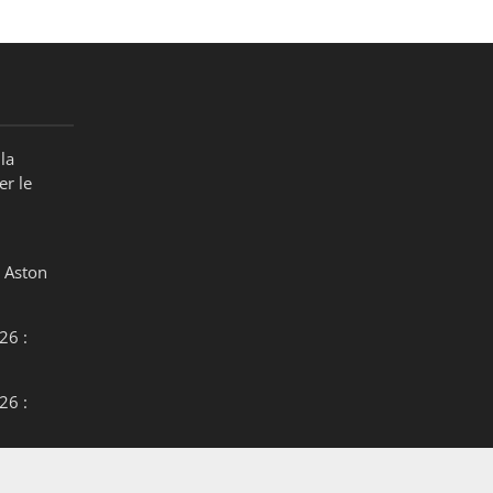
la
er le
 Aston
26 :
26 :
26 :