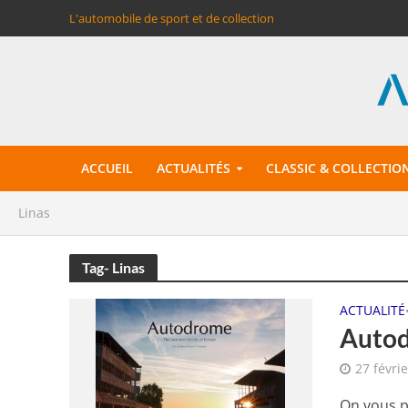
L'automobile de sport et de collection
ACCUEIL
ACTUALITÉS
CLASSIC & COLLECTIO
Linas
Tag- Linas
ACTUALITÉ
Autod
27 févri
On vous p