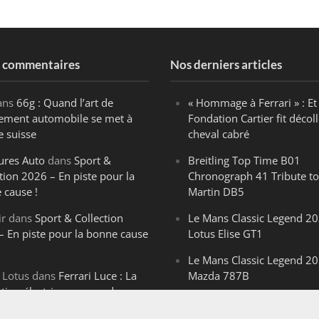
s commentaires
Nos derniers articles
ans
66g : Quand l’art de
« Hommage à Ferrari » : Et 
ègement automobile se met à
Fondation Cartier fit décoll
e suisse
cheval cabré
ures Auto
dans
Sport &
Breitling Top Time B01
tion 2026 – En piste pour la
Chronograph 41 Tribute to
 cause !
Martin DB5
ir
dans
Sport & Collection
Le Mans Classic Legend 20
– En piste pour la bonne cause
Lotus Elise GT1
Le Mans Classic Legend 20
 Lotus
dans
Ferrari Luce : La
Mazda 787B
ution électrique venue de
Le Mans Classic Legend 20
ello
Aston Martin DBR1-2