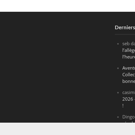
Dernier
seb
d
l’all
l’heur
Avent
Collec
bonne
casim
2026 
!
Dingo
révol
Maran