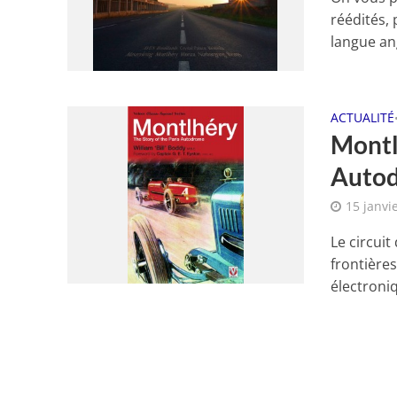
réédités,
langue ang
ACTUALITÉ
Montl
Auto
15 janvi
Le circui
frontières
électroniq