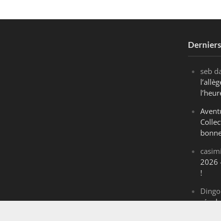
Dernier
seb
d
l’all
l’heur
Avent
Collec
bonne
casim
2026 
!
Dingo
révol
Maran