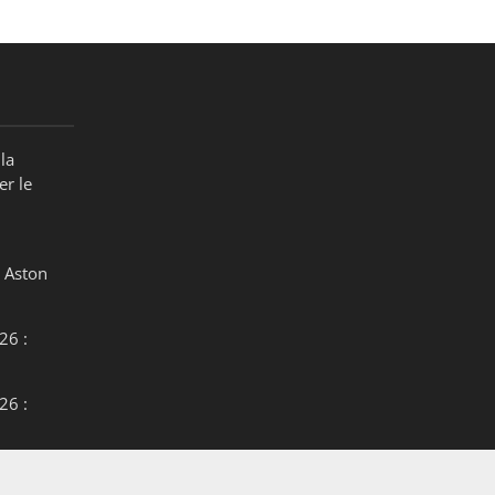
la
er le
 Aston
26 :
26 :
26 :