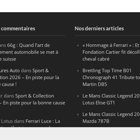
s commentaires
Nos derniers articles
ans
66g : Quand l’art de
« Hommage à Ferrari » : Et 
ègement automobile se met à
Fondation Cartier fit décoll
e suisse
cheval cabré
ures Auto
dans
Sport &
Breitling Top Time B01
tion 2026 – En piste pour la
Chronograph 41 Tribute to
 cause !
Martin DB5
ir
dans
Sport & Collection
Le Mans Classic Legend 20
– En piste pour la bonne cause
Lotus Elise GT1
Le Mans Classic Legend 20
 Lotus
dans
Ferrari Luce : La
Mazda 787B
ution électrique venue de
Le Mans Classic Legend 20
ello
Aston Martin DBR1-2