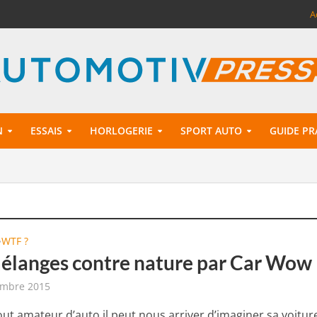
A
N
ESSAIS
HORLOGERIE
SPORT AUTO
GUIDE PR
WTF ?
•
élanges contre nature par Car Wow
embre 2015
t amateur d’auto il peut nous arriver d’imaginer sa voitur