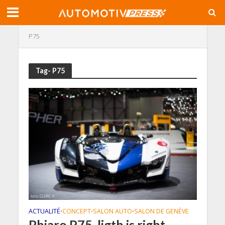
P75
Tag- P75
ACTUALITÉ
CONCEPT
SALON AUTO
SALON DE GENÈVE
•
•
•
Phiaro P75, ligth is right