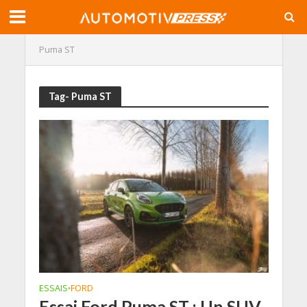
Puma ST
Tag- Puma ST
ESSAIS
FORD
•
Essai Ford Puma ST : Un SUV