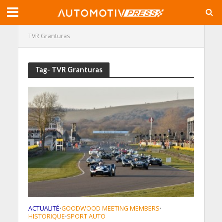
TVR Granturas
Tag- TVR Granturas
ACTUALITÉ
GOODWOOD MEETING MEMBERS
•
•
HISTORIQUE
SPORT AUTO
•