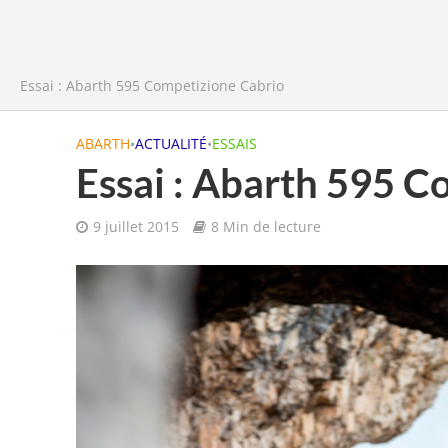
Essai : Abarth 595 Competizione Cabrio
ABARTH
•
ACTUALITÉ
•
ESSAIS
Essai : Abarth 595 C
9 juillet 2015
8 Min de lecture