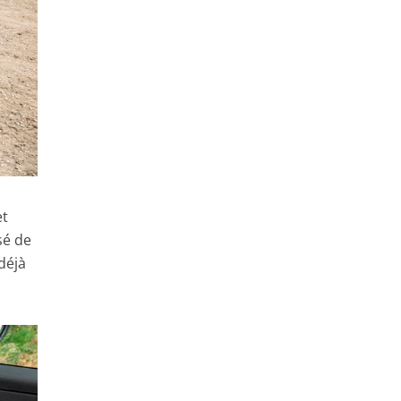
et
ssé de
déjà