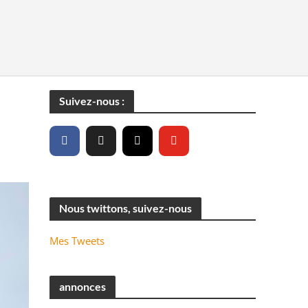
Suivez-nous :
Nous twittons, suivez-nous
Mes Tweets
annonces