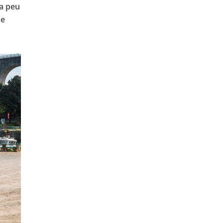
 a peu
ne