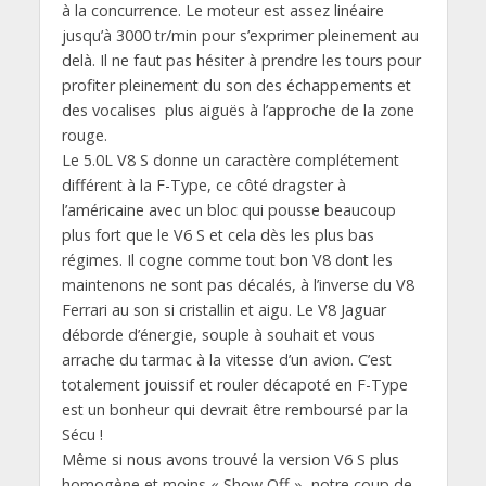
à la concurrence. Le moteur est assez linéaire
jusqu’à 3000 tr/min pour s’exprimer pleinement au
delà. Il ne faut pas hésiter à prendre les tours pour
profiter pleinement du son des échappements et
des vocalises plus aiguës à l’approche de la zone
rouge.
Le 5.0L V8 S donne un caractère complétement
différent à la F-Type, ce côté dragster à
l’américaine avec un bloc qui pousse beaucoup
plus fort que le V6 S et cela dès les plus bas
régimes. Il cogne comme tout bon V8 dont les
maintenons ne sont pas décalés, à l’inverse du V8
Ferrari au son si cristallin et aigu. Le V8 Jaguar
déborde d’énergie, souple à souhait et vous
arrache du tarmac à la vitesse d’un avion. C’est
totalement jouissif et rouler décapoté en F-Type
est un bonheur qui devrait être remboursé par la
Sécu !
Même si nous avons trouvé la version V6 S plus
homogène et moins « Show Off », notre coup de