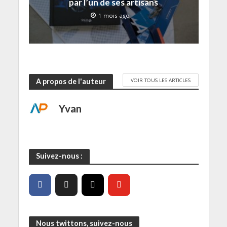
par l’un de ses artisans
n
ê
t
1 mois ago
r
e
)
VOIR TOUS LES ARTICLES
A propos de l'auteur
Yvan
Suivez-nous :
Nous twittons, suivez-nous