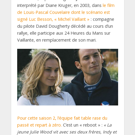
interprété par Diane Kruger, en 2003, dans
le film
de Louis-Pascal Couvelaire dont le scénario est
signé Luc Besson, « Michel Vaillant »
: compagne
du pilote David Dougherty décédé au cours d’un
rallye, elle participe aux 24 Heures du Mans sur
Vaillante, en remplacement de son mari.
Pour cette saison 2, l’équipe fait table rase du
passé et repart à zéro.
C’est un « reboot » :
« La
jeune Julie Wood vit avec ses deux frères, Indy et