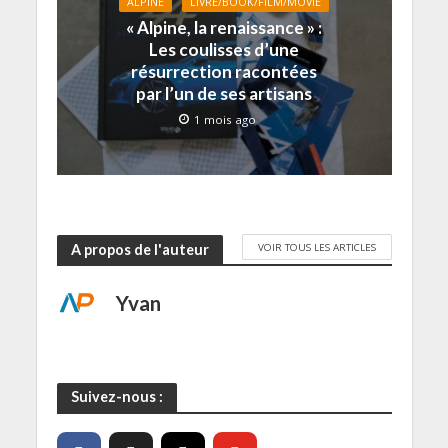
v
t
t
ê
r
ALPINE
LIVRE/BOOK/FILM/MOVIE
e
r
r
t
e
« Alpine, la renaissance » :
l
e
e
r
)
l
)
)
e
Les coulisses d’une
e
)
f
résurrection racontées
e
par l’un de ses artisans
n
ê
t
1 mois ago
r
e
)
VOIR TOUS LES ARTICLES
A propos de l'auteur
Yvan
Suivez-nous :