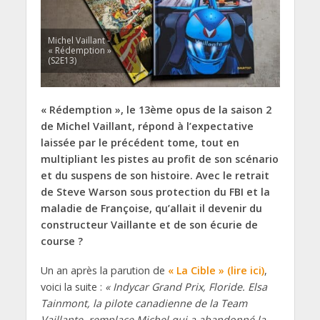
Michel Vaillant -
« Rédemption »
(S2E13)
«
Rédemption »,
le 1
3
ème opus de la saison 2
de Michel Vaillant,
répond à
l’expectative
laissée par le précédent tome, tout en
multipliant les pistes au profit de son scénario
et du suspens de son histoire. A
vec le retrait
de Steve Warson sous protection du FBI
et la
maladie de
Françoise,
q
u’allait il devenir du
constructeur Vaillante et de son écurie de
course ?
Un an après la parution de
« La Cible » (lire ici)
,
voici la suite :
« Indycar Grand Prix, Floride. Elsa
Tainmont, la pilote canadienne de la Team
Vaillante, remplace Michel qui a abandonné la