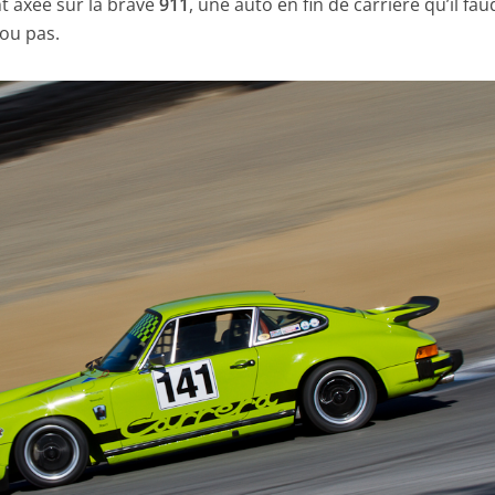
t axée sur la brave
911
, une auto en fin de carrière qu’il fau
ou pas.