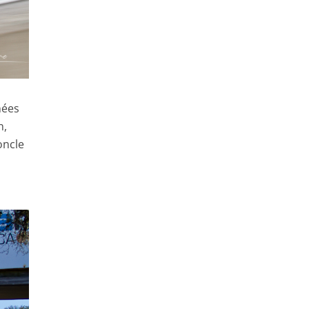
nées
n,
oncle