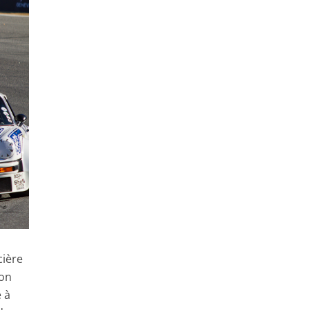
cière
ion
e à