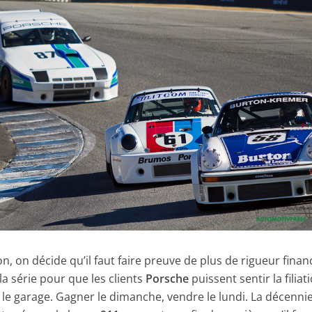
on, on décide qu’il faut faire preuve de plus de rigueur finan
la série pour que les clients
Porsche
puissent sentir la filiat
s le garage. Gagner le dimanche, vendre le lundi. La décenni