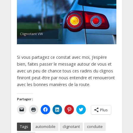
Clignotant VW
Si vous partagez ce constat avec moi, j’espère
bien, faites passer le message autour de vous et
avec un peu de chance tous ces radins du clignos
finiront peut-être par nous entendre et renoueront
avec les bonnes manières de la route.
Partager :
C
C
C
C
C
C
Plus
l
l
l
l
l
l
i
i
i
i
i
i
q
q
q
q
q
q
u
u
u
u
u
u
Tags
automobile
clignotant
conduite
e
e
e
e
e
e
r
r
z
z
z
z