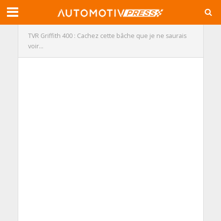
TVR Griffith 400 : Cachez cette bâche que je ne saurais
voir…