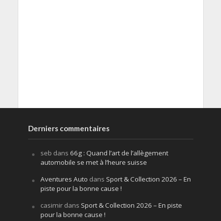
Derniers commentaires
seb
dans
66g : Quand l’art de l’allègement
automobile se met à l’heure suisse
Aventures Auto
dans
Sport & Collection 2026 – En
piste pour la bonne cause !
casimir
dans
Sport & Collection 2026 – En piste
pour la bonne cause !