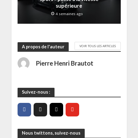
f
e
supérieure
n
ê
4 semaines ago
t
r
e
)
VOIR TOUS LES ARTICLES
A propos de l'auteur
Pierre Henri Brautot
Suivez-nous :
Nous twittons, suivez-nous