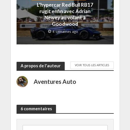
v
t
t
ê
r
L’hypercar Red Bull RB17
e
r
r
t
e
l
e
e
r
)
rugit enfin avec Adrian
l
)
)
e
Newey au volant à
e
)
f
Goodwood
e
n
4 semaines ago
ê
t
r
e
)
VOIR TOUS LES ARTICLES
A propos de l'auteur
Aventures Auto
6 commentaires