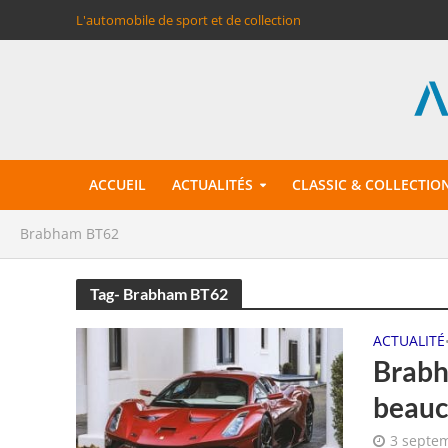
L'automobile de sport et de collection
ACCUEIL
ACTUALITÉS
CLASSIC & COLLECTIO
Brabham BT62
Tag- Brabham BT62
ACTUALITÉ
Brabh
beauc
3 septe