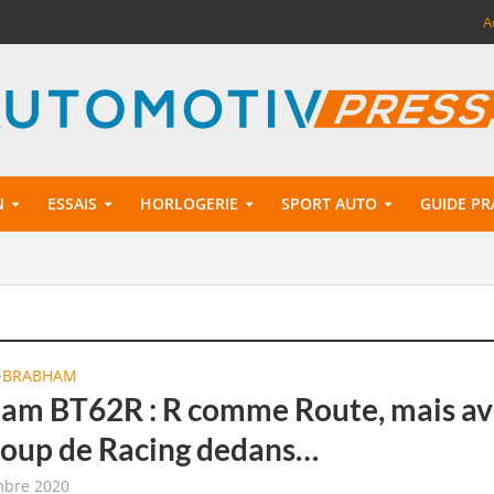
A
N
ESSAIS
HORLOGERIE
SPORT AUTO
GUIDE PR
BRABHAM
•
am BT62R : R comme Route, mais av
oup de Racing dedans…
mbre 2020