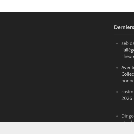
Dernier
seb
d
l’all
l’heur
Avent
Collec
bonne
casim
2026 
!
Dingo
révol
Maran