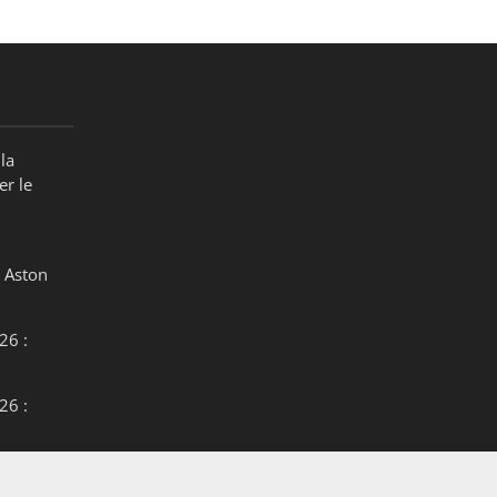
la
er le
 Aston
26 :
26 :
26 :