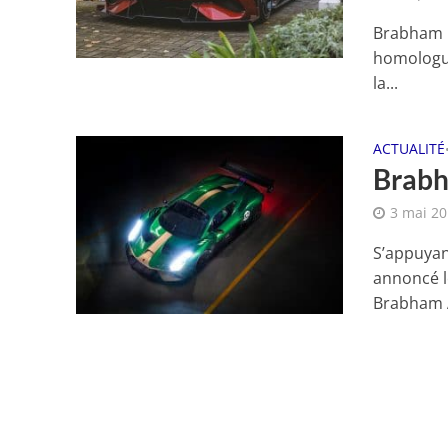
Brabham pr
homologué
la...
ACTUALITÉ
Brabh
3 mai 2
S’appuyan
annoncé l
Brabham A