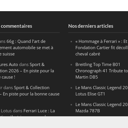
s commentaires
Nos derniers articles
ans
66g : Quand l’art de
« Hommage à Ferrari » : Et 
ègement automobile se met à
Fondation Cartier fit décoll
e suisse
cheval cabré
ures Auto
dans
Sport &
Breitling Top Time B01
tion 2026 – En piste pour la
Chronograph 41 Tribute to
 cause !
Martin DB5
ir
dans
Sport & Collection
Le Mans Classic Legend 20
– En piste pour la bonne cause
Lotus Elise GT1
Le Mans Classic Legend 20
 Lotus
dans
Ferrari Luce : La
Mazda 787B
ution électrique venue de
Le Mans Classic Legend 20
ello
Aston Martin DBR1-2