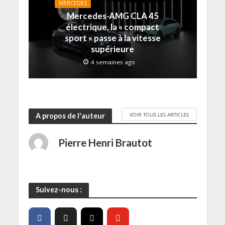
MERCEDES
l
e
e
r
)
l
)
)
e
Mercedes-AMG CLA 45
e
)
f
électrique, la « compact
e
sport » passe à la vitesse
n
ê
supérieure
t
r
4 semaines ago
e
)
VOIR TOUS LES ARTICLES
A propos de l'auteur
Pierre Henri Brautot
Suivez-nous :