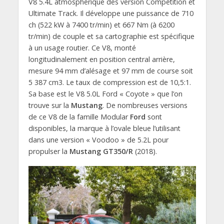
V8 5.4L atmosphérique des version Compétition et
Ultimate Track. Il développe une puissance de 710
ch (522 kW à 7400 tr/min) et 667 Nm (à 6200
tr/min) de couple et sa cartographie est spécifique
à un usage routier. Ce V8, monté
longitudinalement en position central arrière,
mesure 94 mm d’alésage et 97 mm de course soit
5 387 cm3. Le taux de compression est de 10,5:1.
Sa base est le V8 5.0L Ford « Coyote » que l’on
trouve sur la
Mustang
. De nombreuses versions
de ce V8 de la famille Modular
Ford
sont
disponibles, la marque à l’ovale bleue l’utilisant
dans une version « Voodoo » de 5.2L pour
propulser la
Mustang GT350/R
(2018).