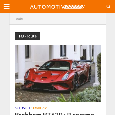
route
Tag- route
ACTUALITÉ
BRABHAM
•
Brabham BT62R : R comme