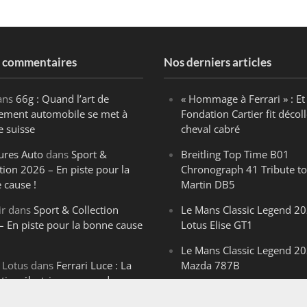
s commentaires
Nos derniers articles
ans
66g : Quand l’art de
« Hommage à Ferrari » : Et 
ègement automobile se met à
Fondation Cartier fit décoll
e suisse
cheval cabré
ures Auto
dans
Sport &
Breitling Top Time B01
tion 2026 – En piste pour la
Chronograph 41 Tribute to
 cause !
Martin DB5
ir
dans
Sport & Collection
Le Mans Classic Legend 20
– En piste pour la bonne cause
Lotus Elise GT1
Le Mans Classic Legend 20
 Lotus
dans
Ferrari Luce : La
Mazda 787B
ution électrique venue de
Le Mans Classic Legend 20
ello
Aston Martin DBR1-2