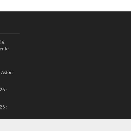
la
er le
 Aston
26 :
26 :
26 :