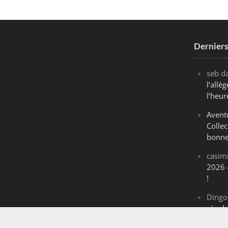
Dernier
seb
d
l’all
l’heur
Avent
Collec
bonne
casim
2026 
!
Dingo
révol
Maran