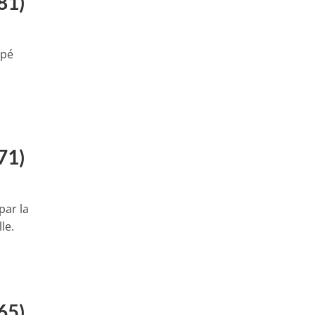
81)
ipé
71)
par la
le.
65)