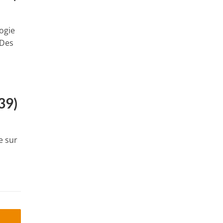
ogie
 Des
39)
e sur