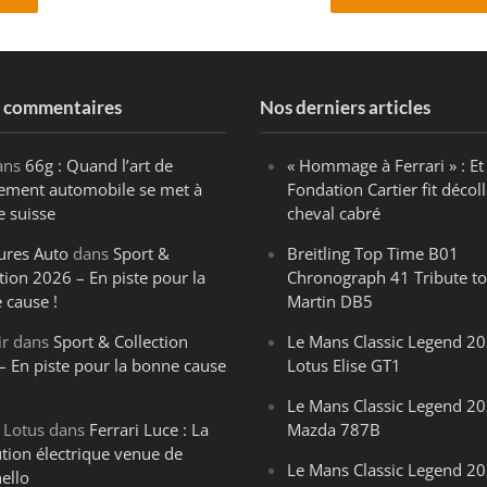
s commentaires
Nos derniers articles
ans
66g : Quand l’art de
« Hommage à Ferrari » : Et 
ègement automobile se met à
Fondation Cartier fit décoll
e suisse
cheval cabré
ures Auto
dans
Sport &
Breitling Top Time B01
tion 2026 – En piste pour la
Chronograph 41 Tribute to
 cause !
Martin DB5
ir
dans
Sport & Collection
Le Mans Classic Legend 20
– En piste pour la bonne cause
Lotus Elise GT1
Le Mans Classic Legend 20
 Lotus
dans
Ferrari Luce : La
Mazda 787B
ution électrique venue de
Le Mans Classic Legend 20
ello