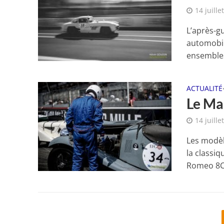
14 juille
L’après-g
automobil
ensembles
ACTUALITÉ
Le Ma
14 juille
Les modèl
la classiq
Romeo 8C.