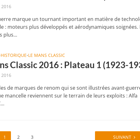
t 2016
uerre marque un tournant important en matière de technol
e : moteurs plus développés et aérodynamiques soignées.
 plus...
HISTORIQUE
LE MANS CLASSIC
•
•
ns Classic 2016 : Plateau 1 (1923-19
t 2016
es de marques de renom qui se sont illustrées avant-guerr
ue mancelle reviennent sur le terrain de leurs exploits : Alfa
..
1
2
3
SUIVANT