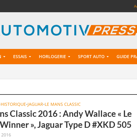
A
N
ESSAIS
HORLOGERIE
SPORT AUTO
GUIDE PR
HISTORIQUE
JAGUAR
LE MANS CLASSIC
•
•
•
ns Classic 2016 : Andy Wallace « Le
Winner », Jaguar Type D #XKD 505
t 2016