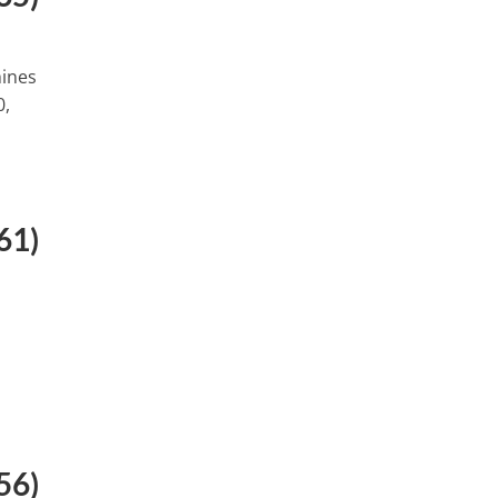
hines
0,
61)
56)