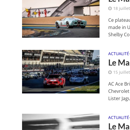
18 juille
Ce platea
made in U
Shelby Cob
ACTUALITÉ
Le Ma
15 juille
AC Ace Br
Chevrolet
Lister Jag
ACTUALITÉ
Le Ma