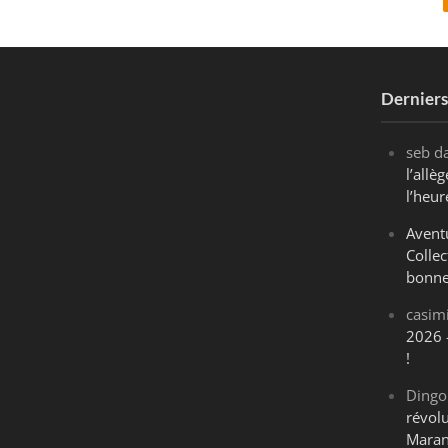
Dernier
seb
d
l’all
l’heur
Avent
Collec
bonne
casim
2026 
!
Dingo
révol
Maran