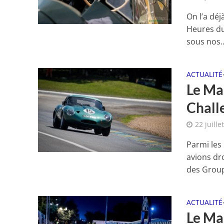
On l’a déj
Heures du
sous nos..
ACTUALITÉ
Le Man
Chall
22 juille
Parmi les
avions dro
des Group
ACTUALITÉ
Le Ma