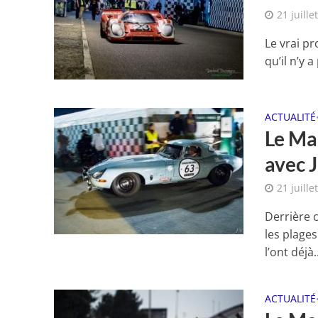
21 juille
Le vrai p
qu’il n’y 
ACTUALITÉ
Le Man
avec J
21 juille
Derrière c
les plage
l’ont déjà..
ACTUALITÉ