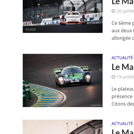
Le Ma
20 juille
Ce 6ème p
aux deux 
allongée d
ACTUALITÉ
Le Ma
19 juille
Le platea
présence 
Citons deu
ACTUALITÉ
Le Ma