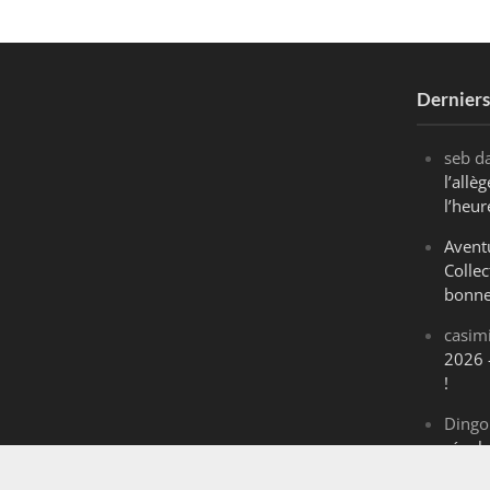
Dernier
seb
d
l’all
l’heur
Avent
Collec
bonne
casim
2026 
!
Dingo
révol
Maran