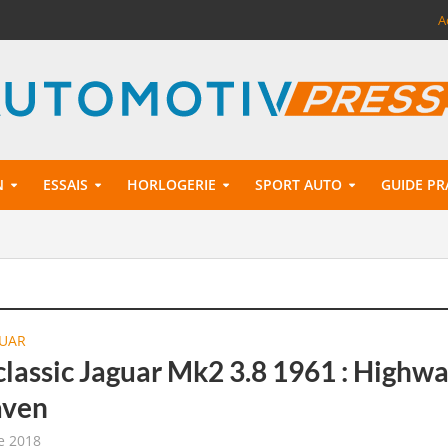
A
N
ESSAIS
HORLOGERIE
SPORT AUTO
GUIDE PR
GUAR
 classic Jaguar Mk2 3.8 1961 : Highw
aven
e 2018