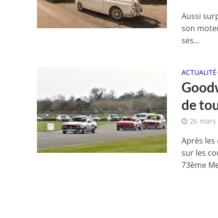
Aussi surp
son moteur
ses...
ACTUALITÉ
Goodw
de to
26 mars
Après les
sur les c
73ème Me