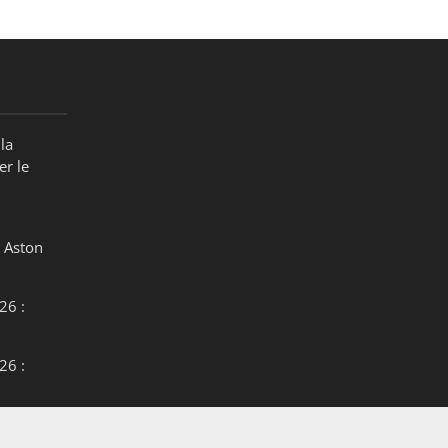
la
er le
 Aston
26 :
26 :
26 :