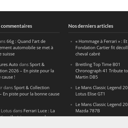
s commentaires
Nos derniers articles
ans
66g : Quand l’art de
« Hommage à Ferrari » : Et 
ègement automobile se met à
Fondation Cartier fit décoll
e suisse
cheval cabré
ures Auto
dans
Sport &
Breitling Top Time B01
tion 2026 – En piste pour la
Chronograph 41 Tribute to
 cause !
Martin DB5
ir
dans
Sport & Collection
Le Mans Classic Legend 20
– En piste pour la bonne cause
Lotus Elise GT1
Le Mans Classic Legend 20
 Lotus
dans
Ferrari Luce : La
Mazda 787B
ution électrique venue de
Le Mans Classic Legend 20
ello
Aston Martin DBR1-2