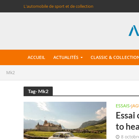
L'automobile de sport et de collection
ACCUEIL
ACTUALITÉS
CLASSIC & COLLECTIO
Mk2
Tag- Mk2
ESSAIS
JA
•
Essai
to he
8 octobr