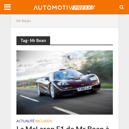
Mr Bean
Tag- Mr Bean
ACTUALITÉ
MCLAREN
•
La McLaren F1 de Mr Bean à