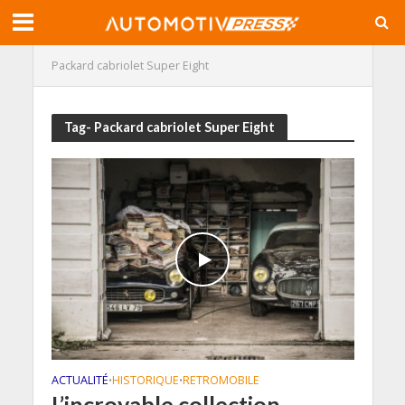
Packard cabriolet Super Eight
Tag- Packard cabriolet Super Eight
ACTUALITÉ
HISTORIQUE
RETROMOBILE
•
•
L’incroyable collection