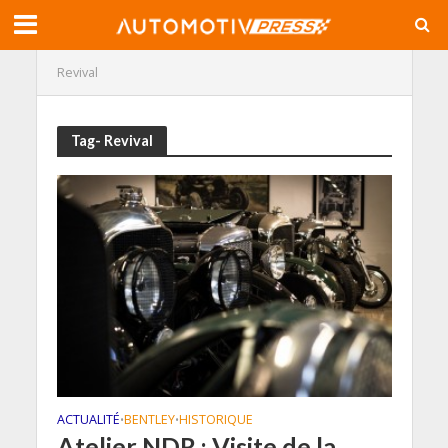
Revival
Tag- Revival
ACTUALITÉ
BENTLEY
HISTORIQUE
•
•
Atelier NDR : Visite de la