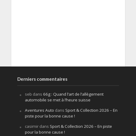
Derniers commentaires
seb
dans
66g : Quand l’art de l’allègement
automobile se met à l’heure suisse
Aventures Auto
dans
Sport & Collection 2026 – En
piste pour la bonne cause !
casimir
dans
Sport & Collection 2026 – En piste
pour la bonne cause !