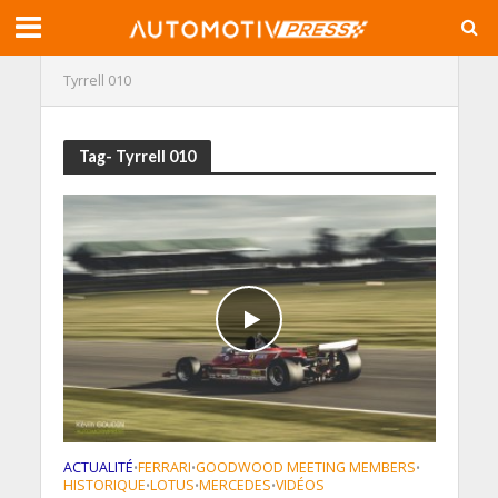
Tyrrell 010
Tag- Tyrrell 010
ACTUALITÉ
FERRARI
GOODWOOD MEETING MEMBERS
•
•
•
HISTORIQUE
LOTUS
MERCEDES
VIDÉOS
•
•
•