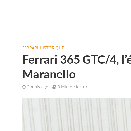
FERRARI
•
HISTORIQUE
Ferrari 365 GTC/4, l’
Maranello
2 mois ago
8 Min de lecture