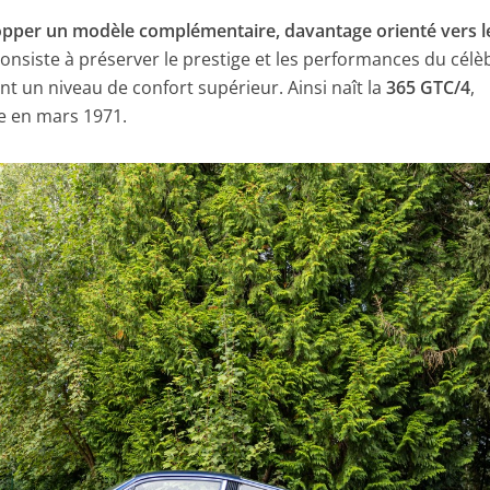
lopper un modèle complémentaire, davantage orienté vers l
consiste à préserver le prestige et les performances du célè
t un niveau de confort supérieur. Ainsi naît la
365 GTC/4
,
e en mars 1971.