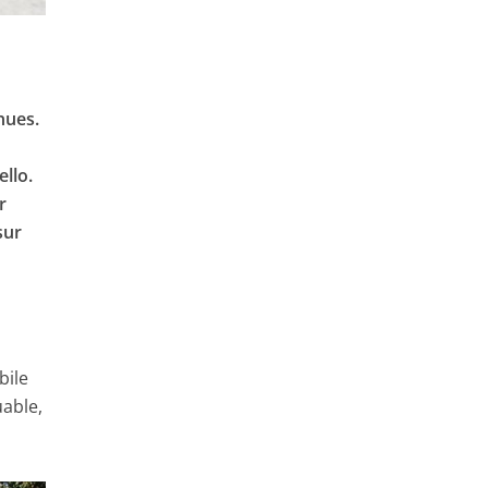
nues.
ello.
r
sur
bile
uable,