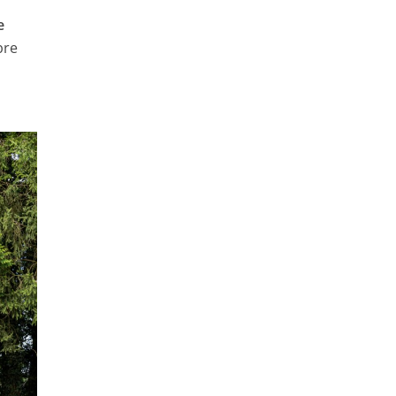
e
bre