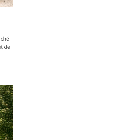
rché
et de
t