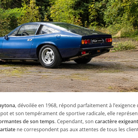
aytona
, dévoilée en 1968, répond parfaitement à l’exigence
apot et son tempérament de sportive radicale, elle représen
rformantes de son temps
. Cependant, son
caractère exigeant
artiate
ne correspondent pas aux attentes de tous les client