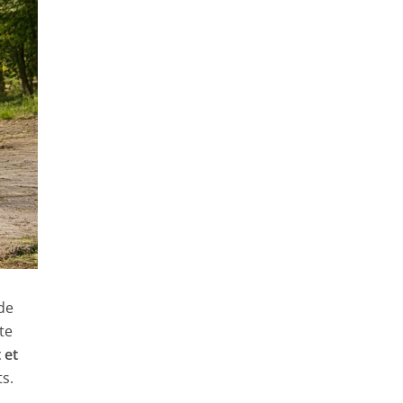
 de
te
 et
s.