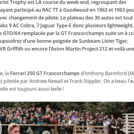
rist Trophy est LA course du week-end, regroupant des
ayant participé au RAC TT à Goodwood en 1962 et 1963 po
ec changement de pilote. Le plateau des 30 autos est tout
ez 9 AC Cobra, 7 Jaguar Type-E donc plusieurs lightweight,
ne GTO/64 remplacée par la GT Francorchamps suite un à c
saupoudrez d’une bonne poignée de Sunbeam Lister Tiger,
TVR Griffith ou encore l’Aston Martin Project 212 et voilà un
e, la
Ferrari 250 GT Francorchamps
d’Anthony Barmford (M
) pilotée par Andrew Newall et Frank Stippler. On a beau l’a
 elle est toujours aussi belle !