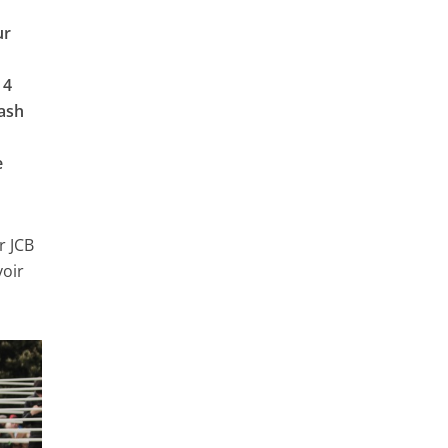
ur
 4
rash
e
r JCB
voir