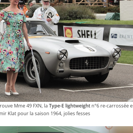
trouve Mme 49 FXN, la
Type-E lightweight
n°6 re-carrossée 
ir Klat pour la saison 1964, jolies fesses