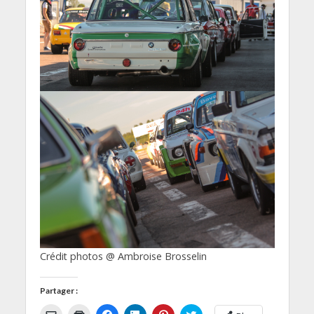
Crédit photos @ Ambroise Brosselin
Partager :
C
C
C
C
C
C