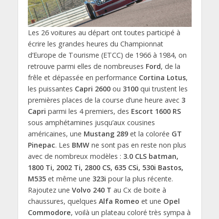
Les 26 voitures au départ ont toutes participé à
écrire les grandes heures du Championnat
d’Europe de Tourisme (ETCC) de 1966 à 1984, on
retrouve parmi elles de nombreuses
Ford
, de la
frêle et dépassée en performance
Cortina Lotus
,
les puissantes
Capri 2600
ou
3100
qui trustent les
premières places de la course d’une heure avec
3
Capri
parmi les 4 premiers, des
Escort 1600 RS
sous amphétamines jusqu’aux cousines
américaines, une
Mustang 289
et la colorée
GT
Pinepac
. Les
BMW
ne sont pas en reste non plus
avec de nombreux modèles :
3.0 CLS batman,
1800 Ti, 2002 Ti, 2800 CS, 635 CSi, 530i Bastos,
M535
et même une
323i
pour la plus récente.
Rajoutez une
Volvo 240 T
au Cx de boite à
chaussures, quelques
Alfa Romeo
et une
Opel
Commodore
, voilà un plateau coloré très sympa à