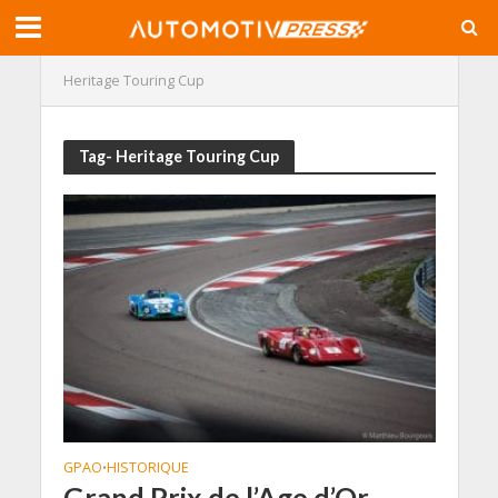
Heritage Touring Cup
Tag- Heritage Touring Cup
GPAO
HISTORIQUE
•
Grand Prix de l’Age d’Or