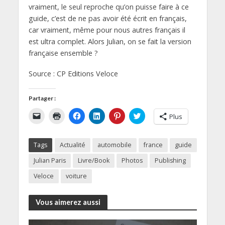
vraiment, le seul reproche qu’on puisse faire à ce
guide, c’est de ne pas avoir été écrit en français,
car vraiment, même pour nous autres français il
est ultra complet. Alors Julian, on se fait la version
française ensemble ?
Source : CP Editions Veloce
Partager :
C
C
C
C
C
C
Plus
l
l
l
l
l
l
i
i
i
i
i
i
q
q
q
q
q
q
u
u
u
u
u
u
Tags
Actualité
automobile
france
guide
e
e
e
e
e
e
r
r
z
z
z
z
p
p
p
p
p
p
Julian Paris
Livre/Book
Photos
Publishing
o
o
o
o
o
o
u
u
u
u
u
u
Veloce
voiture
r
r
r
r
r
r
e
i
p
p
p
p
n
m
a
a
a
a
v
p
r
r
r
r
Vous aimerez aussi
o
r
t
t
t
t
y
i
a
a
a
a
e
m
g
g
g
g